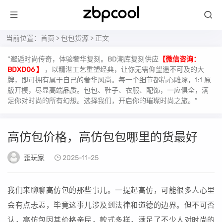
当前位置：
首页
>
包包货源
> 正文
“邂逅时尚传奇，体验奢华复刻。BD潮库复刻供应
【微信咨询：
BDXD06 】
，以精湛工艺重塑经典，让你无需仰望遥不可及的大
牌，即可拥有属于自己的奢华风尚。每一个细节都精心雕琢，1:1 原
版开模，尽显高端品质。包包、鞋子、衣服、配饰，一应俱全，满
足你对时尚的所有幻想。选择我们，开启你的璀璨时尚之旅。”
高仿包价格，高仿包包哪里的货最好
歪玩家
2025-11-25
我们来聊聊高仿包的那些事儿。一提起高仿，可能很多人心里
会有点忐忑，毕竟这事儿涉及到法律和道德的边界。但不可否
认，高仿包因其价格亲民，款式多样，满足了不少人对时尚的