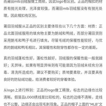
而莆田mlb羽绒服做工简陋，因此logo有区别。正品的帽扣的材
质有抛光处理，光泽度较强，而莆田mlb羽绒服没有有抛光处
理，因此帽扣有区别。
莆田羽绒服从正品的区别主要体现在以下几个方面：材质：正
品北面羽绒服用的填充物主要为鹅绒和鸭绒，而部分莆田货则
采用鹅毛和鸭子毛进行填充，尽管毛绒的保暖性能较好，与优
质的鹅绒和鸭毛相比，其保暖性和耐穿性都存在一定的差距。
真的羽绒蓬松性好，蓬松性越好，羽绒服的保暖性能一般就越
好；无异味，如果有明显异味则有可能是因为羽绒未经充分消
毒、清洗所造成的，建议不要购买；质地要柔软，并且要具有
良好的防钻绒功能，给消费者较好的穿着体验。
从logo上进行辨别：正品的logo做工精致，标志的边缘也比较
清晰。假冒品LOGO绣线是比较松的，标志的边缘不清晰，走线
也不公整，边缘还会出现毛刺现象。正品的帽子上面的“MLB”文