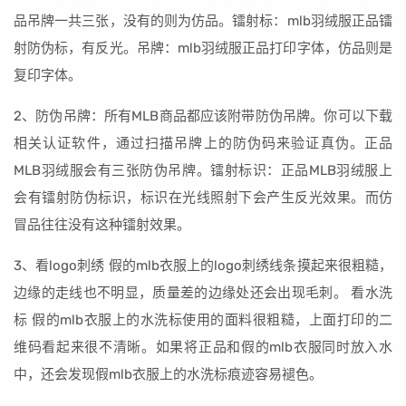
品吊牌一共三张，没有的则为仿品。镭射标：mlb羽绒服正品镭
射防伪标，有反光。吊牌：mlb羽绒服正品打印字体，仿品则是
复印字体。
2、防伪吊牌：所有MLB商品都应该附带防伪吊牌。你可以下载
相关认证软件，通过扫描吊牌上的防伪码来验证真伪。正品
MLB羽绒服会有三张防伪吊牌。镭射标识：正品MLB羽绒服上
会有镭射防伪标识，标识在光线照射下会产生反光效果。而仿
冒品往往没有这种镭射效果。
3、看logo刺绣 假的mlb衣服上的logo刺绣线条摸起来很粗糙，
边缘的走线也不明显，质量差的边缘处还会出现毛刺。 看水洗
标 假的mlb衣服上的水洗标使用的面料很粗糙，上面打印的二
维码看起来很不清晰。如果将正品和假的mlb衣服同时放入水
中，还会发现假mlb衣服上的水洗标痕迹容易褪色。