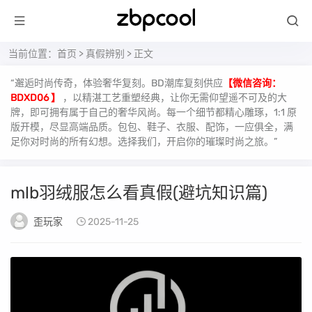
当前位置：
首页
>
真假辨别
> 正文
“邂逅时尚传奇，体验奢华复刻。BD潮库复刻供应
【微信咨询：
BDXD06 】
，以精湛工艺重塑经典，让你无需仰望遥不可及的大
牌，即可拥有属于自己的奢华风尚。每一个细节都精心雕琢，1:1 原
版开模，尽显高端品质。包包、鞋子、衣服、配饰，一应俱全，满
足你对时尚的所有幻想。选择我们，开启你的璀璨时尚之旅。”
mlb羽绒服怎么看真假(避坑知识篇)
歪玩家
2025-11-25