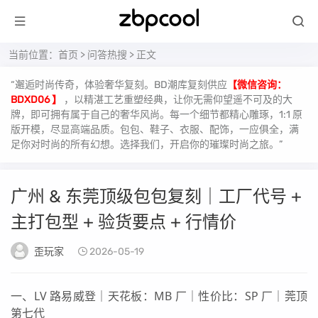
当前位置：
首页
>
问答热搜
> 正文
“邂逅时尚传奇，体验奢华复刻。BD潮库复刻供应
【微信咨询：
BDXD06 】
，以精湛工艺重塑经典，让你无需仰望遥不可及的大
牌，即可拥有属于自己的奢华风尚。每一个细节都精心雕琢，1:1 原
版开模，尽显高端品质。包包、鞋子、衣服、配饰，一应俱全，满
足你对时尚的所有幻想。选择我们，开启你的璀璨时尚之旅。”
广州 & 东莞顶级包包复刻｜工厂代号 +
主打包型 + 验货要点 + 行情价
歪玩家
2026-05-19
一、LV 路易威登｜天花板：MB 厂｜性价比：SP 厂｜莞顶
第七代