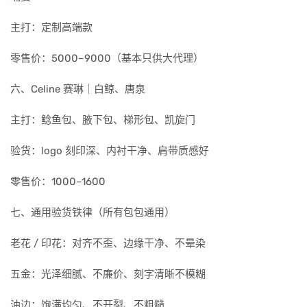
主打：定制高端款
零售价：5000–9000（基本只供大代理）
六、Celine 赛琳｜白鲸、唐泉
主打：鲶鱼包、腋下包、梯形包、凯旋门
验货：logo 刻印深、内衬干净、肩带质感好
零售价：1000–1600
七、通用验货铁律（所有包包通用）
老花 / 印花：对齐不歪、边缘干净、不晕染
五金：光泽细腻、不廉价、刻字清晰不模糊
油边：饱满均匀、不开裂、不粗糙