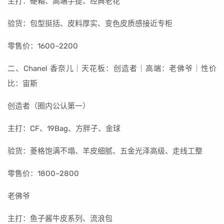
主打：硬箱、高端手提、经典老花
验货：包型挺括、皮料厚实、变色皮质感接近专柜
零售价：1600–2200
二、Chanel 香奈儿｜天花板：创造者｜高端：老佛爷｜性价
比：宙斯
创造者（圈内公认第一）
主打：CF、19Bag、方胖子、金球
验货：菱格饱满不塌、羊皮细腻、五金光泽高级、走线工整
零售价：1800–2800
老佛爷
主打：鱼子酱牛皮系列、流浪包