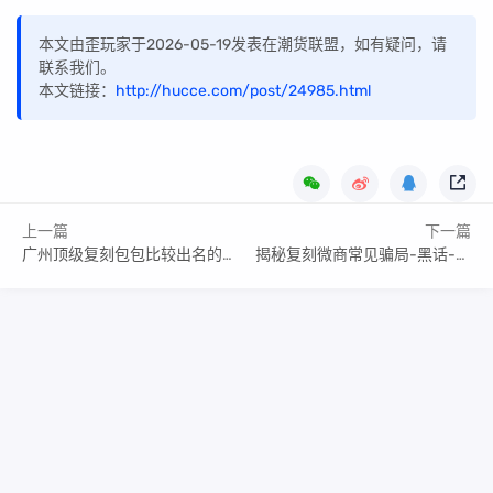
本文由歪玩家于2026-05-19发表在潮货联盟，如有疑问，请
联系我们。
本文链接：
http://hucce.com/post/24985.html
上一篇
下一篇
广州顶级复刻包包比较出名的工厂或档口代号
揭秘复刻微商常见骗局-黑话-术语-微商评测-靠谱商家推荐
Copyright Your WebSite.Some Rights Reserved.
闽ICP备2022016783号
Powered:
Z-BlogPHP
Themes:
ZBPcool