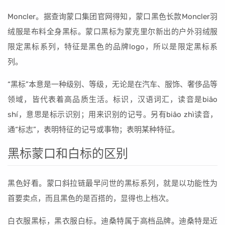
Moncler。据查询蒙口集团官网得知，蒙口黑色长款Moncler羽
绒服是布料全身黑标。蒙口黑标为蒙克里尔新出的户外羽绒服
限定黑标系列，特征是黑色的品牌logo，所以是限定黑标系
列。
“黑标”本意是一种级别、等级，无论是在汽车、服饰、奢侈品等
领域，皆代表着高品质生活。标识，汉语词汇，读音是biāo
shí，意思是标示识别；用来识别的记号。另有biāo zhì读音，
通“标志”，表明特征的记号或事物；表明某种特征。
黑标蒙口和白标的区别
黑色好看。蒙口斜拉链最早问世的黑标系列，就是以功能性为
首要卖点，而且黑色的是百搭的，显得也上档次。
白衣服黑标，黑衣服白标。迪桑特属于高档品牌。迪桑特是近