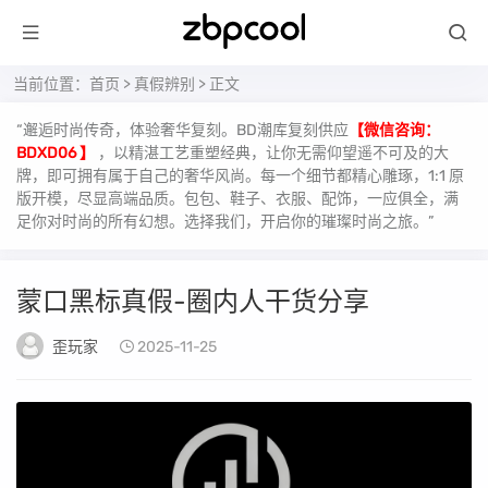
当前位置：
首页
>
真假辨别
> 正文
“邂逅时尚传奇，体验奢华复刻。BD潮库复刻供应
【微信咨询：
BDXD06 】
，以精湛工艺重塑经典，让你无需仰望遥不可及的大
牌，即可拥有属于自己的奢华风尚。每一个细节都精心雕琢，1:1 原
版开模，尽显高端品质。包包、鞋子、衣服、配饰，一应俱全，满
足你对时尚的所有幻想。选择我们，开启你的璀璨时尚之旅。”
蒙口黑标真假-圈内人干货分享
歪玩家
2025-11-25