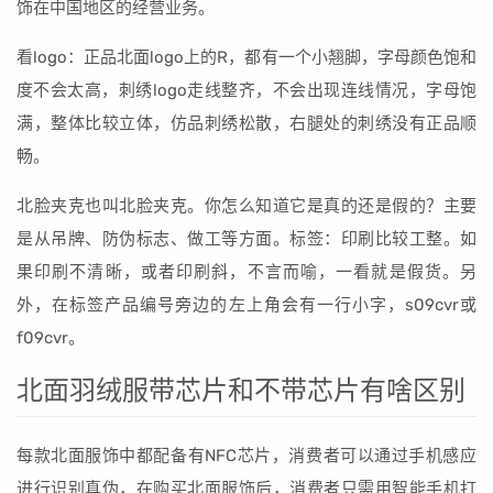
饰在中国地区的经营业务。
看logo：正品北面logo上的R，都有一个小翘脚，字母颜色饱和
度不会太高，刺绣logo走线整齐，不会出现连线情况，字母饱
满，整体比较立体，仿品刺绣松散，右腿处的刺绣没有正品顺
畅。
北脸夹克也叫北脸夹克。你怎么知道它是真的还是假的？主要
是从吊牌、防伪标志、做工等方面。标签：印刷比较工整。如
果印刷不清晰，或者印刷斜，不言而喻，一看就是假货。另
外，在标签产品编号旁边的左上角会有一行小字，s09cvr或
f09cvr。
北面羽绒服带芯片和不带芯片有啥区别
每款北面服饰中都配备有NFC芯片，消费者可以通过手机感应
进行识别真伪，在购买北面服饰后，消费者只需用智能手机打