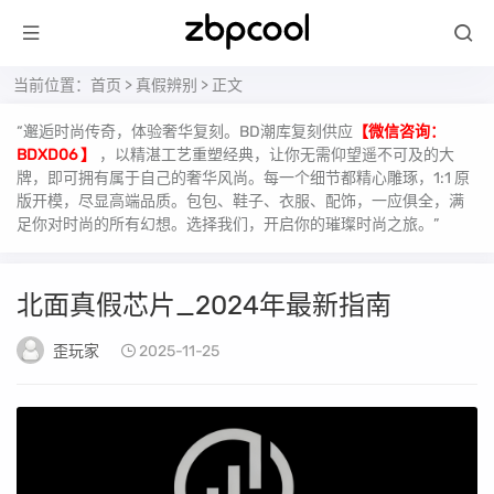
当前位置：
首页
>
真假辨别
> 正文
“邂逅时尚传奇，体验奢华复刻。BD潮库复刻供应
【微信咨询：
BDXD06 】
，以精湛工艺重塑经典，让你无需仰望遥不可及的大
牌，即可拥有属于自己的奢华风尚。每一个细节都精心雕琢，1:1 原
版开模，尽显高端品质。包包、鞋子、衣服、配饰，一应俱全，满
足你对时尚的所有幻想。选择我们，开启你的璀璨时尚之旅。”
北面真假芯片_2024年最新指南
歪玩家
2025-11-25