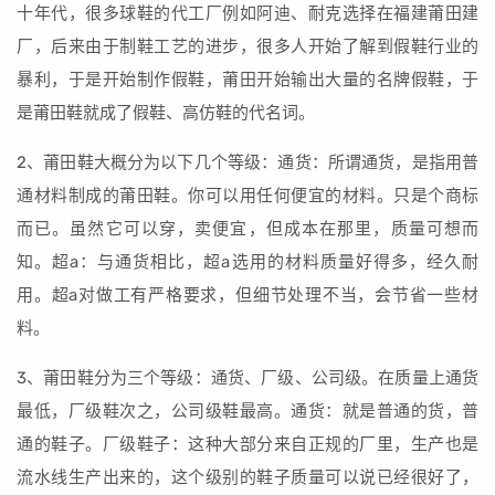
十年代，很多球鞋的代工厂例如阿迪、耐克选择在福建莆田建
厂，后来由于制鞋工艺的进步，很多人开始了解到假鞋行业的
暴利，于是开始制作假鞋，莆田开始输出大量的名牌假鞋，于
是莆田鞋就成了假鞋、高仿鞋的代名词。
2、莆田鞋大概分为以下几个等级：通货：所谓通货，是指用普
通材料制成的莆田鞋。你可以用任何便宜的材料。只是个商标
而已。虽然它可以穿，卖便宜，但成本在那里，质量可想而
知。超a：与通货相比，超a选用的材料质量好得多，经久耐
用。超a对做工有严格要求，但细节处理不当，会节省一些材
料。
3、莆田鞋分为三个等级：通货、厂级、公司级。在质量上通货
最低，厂级鞋次之，公司级鞋最高。通货：就是普通的货，普
通的鞋子。厂级鞋子：这种大部分来自正规的厂里，生产也是
流水线生产出来的，这个级别的鞋子质量可以说已经很好了，