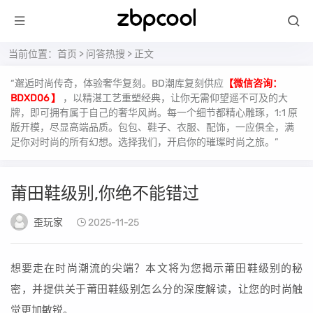
当前位置：
首页
>
问答热搜
> 正文
“邂逅时尚传奇，体验奢华复刻。BD潮库复刻供应
【微信咨询：
BDXD06 】
，以精湛工艺重塑经典，让你无需仰望遥不可及的大
牌，即可拥有属于自己的奢华风尚。每一个细节都精心雕琢，1:1 原
版开模，尽显高端品质。包包、鞋子、衣服、配饰，一应俱全，满
足你对时尚的所有幻想。选择我们，开启你的璀璨时尚之旅。”
莆田鞋级别,你绝不能错过
歪玩家
2025-11-25
想要走在时尚潮流的尖端？本文将为您揭示莆田鞋级别的秘
密，并提供关于莆田鞋级别怎么分的深度解读，让您的时尚触
觉更加敏锐。