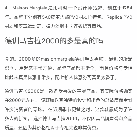
4、Maison Margiela是比利时一个设计师品牌，创立于1984
年。品牌下分别有5AC皮革边饰PVC材质托特包、Replica PVC
材质和皮革运动鞋、弹力丝缎中长连衣裙等商品。
德训马吉拉2000的多是真的吗
真的。2000多的masionmargiela德训鞋太香啦。最近的新宠
识季，用起来非常方便，品牌产品都非常全，而且价格与专柜
比起来真是优惠非常多，配上新人优惠券可真是太香了。
德训马吉拉2000是一款备受喜爱的鞋履产品，其实际价格确实
在2000元左右。 该鞋履以其独特的设计和出色的舒适度而受到
许多消费者的青睐。 在近期季节更替之时，这款鞋履成为了许
多人的新宠。 选择德训马吉拉2000，不仅因其品牌声誉和产品
质量，还因为其价格相对于专柜来说非常优惠。