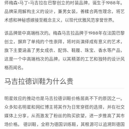
师梅森·马丁·马吉拉在巴黎创立的时装品牌，诞生于1988年。
品牌采用解构主义的设计，兼男女装，善糅合两性理念，将艺
术感和神秘感嫁接至概念主义，以现代优雅风范享誉世界。
该品牌是中高端档次的。梅森马吉拉品牌于1988年在法国巴黎
创立，摒弃了单纯的个性崇拜，将时尚演绎成有意义的艺术，
旗下主要涵盖了男女成衣、配饰、鞋履、珠宝、香水等产品，
这是一个中高端档次的品牌，以其精湛的工艺和独特的设计风
格而闻名。
马吉拉德训鞋为什么贵
明星效应的推动也是马吉拉德训鞋价格居高不下的原因之一。
众多知名明星和网红博主将其作为日常穿搭的选择，并在社交
媒体上分享，从而激发了粉丝的购买欲望，进一步推高了其市
场价格。 德训鞋，全称为德国训练鞋，其根源可以追溯到德国