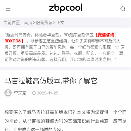
当前位置：
首页
>
服装货源
> 正文
“邂逅时尚传奇，体验奢华复刻。BD潮库复刻供应
【微信咨询：
BDXD06 】
，以精湛工艺重塑经典，让你无需仰望遥不可及的大
牌，即可拥有属于自己的奢华风尚。每一个细节都精心雕琢，1:1 原
版开模，尽显高端品质。包包、鞋子、衣服、配饰，一应俱全，满
足你对时尚的所有幻想。选择我们，开启你的璀璨时尚之旅。”
马吉拉鞋高仿版本,带你了解它
歪玩家
2025-11-25
想要深入了解马吉拉鞋高仿版本吗？本文将为您提供一个全面
的平台，从马吉拉的鞋偏大吗的基础知识到行业动态，应有尽
有，让您成为这一领域的专家。